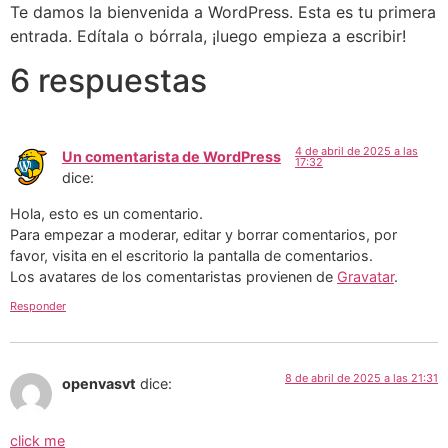
Ir
Te damos la bienvenida a WordPress. Esta es tu primera
al
entrada. Edítala o bórrala, ¡luego empieza a escribir!
contenido
6 respuestas
4 de abril de 2025 a las
Un comentarista de WordPress
17:32
dice:
Hola, esto es un comentario.
Para empezar a moderar, editar y borrar comentarios, por
favor, visita en el escritorio la pantalla de comentarios.
Los avatares de los comentaristas provienen de
Gravatar
.
Responder
8 de abril de 2025 a las 21:31
openvasvt
dice:
click me